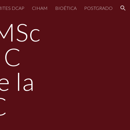
ITES DCAP
CIHAM
BIOÉTICA
POSTGRADO
ion
 MSc
z C
 la
C