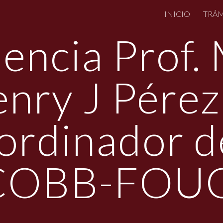
INICIO
TRÁM
ip to main content
Skip to navigat
encia Prof.
nry J Pére
ordinador de
COBB-FOU