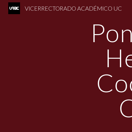
VICERRECTORADO ACADÉMICO UC
Sk
Pon
He
Co