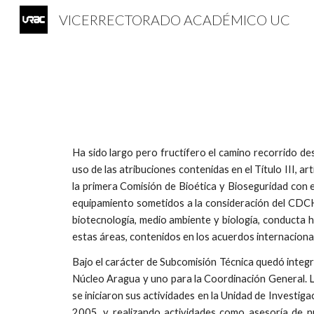
VICERRECTORADO ACADÉMICO UC
Sk
Ha sido largo pero fructífero el camino recorrido d
uso de las atribuciones contenidas en el Título III, a
la primera Comisión de Bioética y Bioseguridad con e
equipamiento sometidos a la consideración del CDCHUC
biotecnología, medio ambiente y biología, conducta h
estas áreas, contenidos en los acuerdos internacional
Bajo el carácter de Subcomisión Técnica quedó integr
Núcleo Aragua y uno para la Coordinación General. L
se iniciaron sus actividades en la Unidad de Investig
2005, y realizando actividades como asesoría de nu