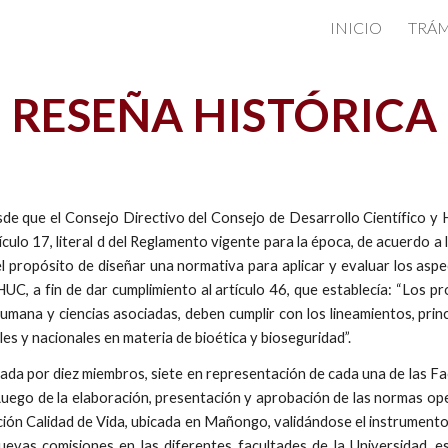
INICIO
TRÁM
ip to main content
Skip to navigat
RESEÑA HISTÓRICA
esde que el Consejo Directivo del Consejo de Desarrollo Científico y
rtículo 17, literal d del Reglamento vigente para la época, de acuerdo 
l propósito de diseñar una normativa para aplicar y evaluar los asp
, a fin de dar cumplimiento al artículo 46, que establecía: “Los pr
umana y ciencias asociadas, deben cumplir con los lineamientos, princ
es y nacionales en materia de bioética y bioseguridad”.
ada por diez miembros, siete en representación de cada una de las Fa
uego de la elaboración, presentación y aprobación de las normas op
ación Calidad de Vida, ubicada en Mañongo, validándose el instrument
evas comisiones en las diferentes facultades de la Universidad, e