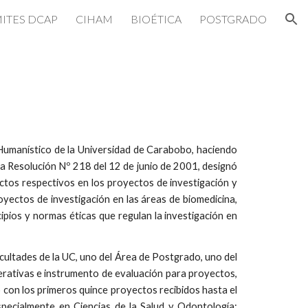
ITES DCAP
CIHAM
BIOÉTICA
POSTGRADO
ion
 Humanístico de la Universidad de Carabobo, haciendo
a la Resolución Nº 218 del 12 de junio de 2001, designó
ectos respectivos en los proyectos de investigación y
oyectos de investigación en las áreas de biomedicina,
ipios y normas éticas que regulan la investigación en
cultades de la UC, uno del Área de Postgrado, uno del
erativas e instrumento de evaluación para proyectos,
o con los primeros quince proyectos recibidos hasta el
specialmente en Ciencias de la Salud y Odontología;