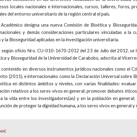
esos locales nacionales e internacionales, cursos, talleres, foros, 
es del entorno universitario de la región central el país.
Académico designa una nueva Comisión de Bioética y Bioseguridad,
acionales y demás consideraciones particulares vinculadas a la cul
 y la Bioseguridad aplicadas en la investigación universitaria.
o según oficio Nro. CU-010-1670-2012 del 23 de Julio del 2012, se 
ica y Bioseguridad de la Universidad de Carabobo, adscrita al Vicer
 contenido en diversos instrumentos jurídicos nacionales como el Cód
mento (2011), e internacionales como la Declaración Universal sobre
tica en distintos ámbitos y niveles, con varias finalidades: evaluar l
ción relativos a los seres vivos en general; promover debates éticos en
ra la vida entre los investigadores(as) y en la población en general
función de proteger la dignidad humana, a los seres vivos en general y
oUC