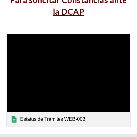
Para solicitar
Constan
ci
as ante
la DCAP
Estatus de Trámites WEB-003